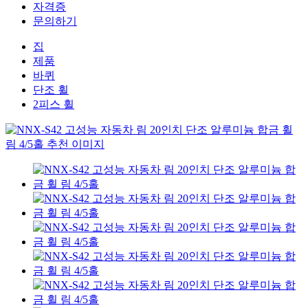
자격증
문의하기
집
제품
바퀴
단조 휠
2피스 휠