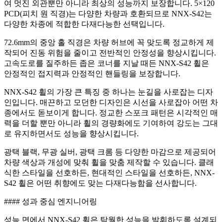
여 멋진 외관뿐만 아니라 최상의 성능까지 보장합니다. 5×120
PCD(피치 원 직경)는 다양한 차량과 호환되므로 NNX-S42는
다양한 차종에 적합한 다재다능한 선택입니다.
72.6mm의 중앙 홀 직경은 차량 허브에 꼭 맞도록 정교하게 제
작되어 진동 위험을 줄이고 전반적인 안정성을 향상시킵니다.
고속도로를 질주하든 좁은 코너를 지날 때든 NNX-S42 휠은
안정적인 접지력과 안정적인 핸들링을 보장합니다.
NNX-S42 휠의 가장 큰 특징 중 하나는 눈길을 사로잡는 디자
인입니다. 매끈하고 모던한 디자인은 시선을 사로잡아 어떤 차
종에서도 돋보이게 합니다. 정교한 스포크 패턴은 시각적인 매
력을 더할 뿐만 아니라 휠의 경량화에도 기여하여 강도는 그대
로 유지하면서도 성능을 향상시킵니다.
광택 블랙, 무광 실버, 광택 크롬 등 다양한 마감으로 제공되어
차량 색상과 개성에 맞춰 휠을 맞춤 제작할 수 있습니다. 클래
식한 스타일을 선호하든, 현대적인 스타일을 선호하든, NNX-
S42 휠은 어떤 취향에도 맞는 다재다능함을 선사합니다.
#### 성과 중심 엔지니어링
성능 면에서 NNX-S42 휠은 탁월한 성능을 발휘하도록 설계되