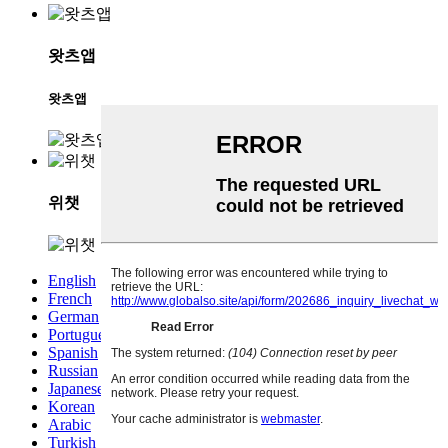
왓츠앱
왓츠앱
위챗
English
French
German
Portuguese
Spanish
Russian
Japanese
Korean
Arabic
Turkish