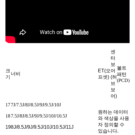
센
터
보
볼트
크
ET(오
어
너비
패턴
기
프셋)
(허
(PCD)
브
보
어)
17
7J/7.5J/8J/8.5J/9J/9.5J/10J
원하는 데이터
18
7.5J/8J/8.5J/9J/9.5J/10J/10.5J
와 색상을 사용
자 정의할 수
19
8J/8.5J/9J/9.5J/10J/10.5J/11J
있습니다.