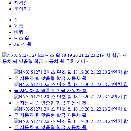
자격증
문의하기
집
제품
바퀴
단조 휠
2피스 휠