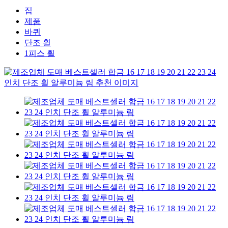
집
제품
바퀴
단조 휠
1피스 휠