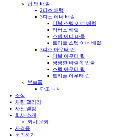
립 앤 배럴
2피스 배럴
3피스 이너 배럴
더블 스텝 이너 배럴
리버스 배럴
스텝 이너 바를
트리플 스텝 이너 배럴
3피스 아우터 립
더블 아우터 립
평평한 바깥쪽 입술
스텝 아우터 립
트리플 아우터 립
부속품
단조 나사
소식
차량 갤러리
사진 앨범
회사 소개
회사 문화
자격증
문의하기