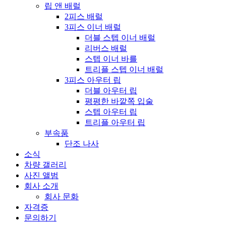
립 앤 배럴
2피스 배럴
3피스 이너 배럴
더블 스텝 이너 배럴
리버스 배럴
스텝 이너 바를
트리플 스텝 이너 배럴
3피스 아우터 립
더블 아우터 립
평평한 바깥쪽 입술
스텝 아우터 립
트리플 아우터 립
부속품
단조 나사
소식
차량 갤러리
사진 앨범
회사 소개
회사 문화
자격증
문의하기