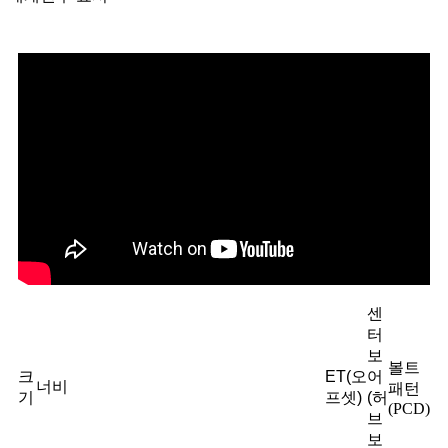
센
터
보
볼트
크
ET(오
어
너비
패턴
기
프셋)
(허
(PCD)
브
보