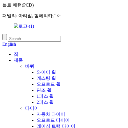
볼트 패턴(PCD)
패밀리: 아리알, 헬베티카," />
English
집
제품
바퀴
와이어 휠
캐스팅 휠
오프로드 휠
단조 휠
1피스 휠
2피스 휠
타이어
자동차 타이어
오프로드 타이어
레이싱 트랙 타이어