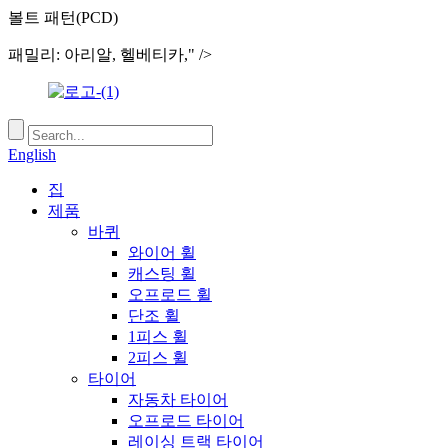
볼트 패턴(PCD)
패밀리: 아리알, 헬베티카," />
English
집
제품
바퀴
와이어 휠
캐스팅 휠
오프로드 휠
단조 휠
1피스 휠
2피스 휠
타이어
자동차 타이어
오프로드 타이어
레이싱 트랙 타이어