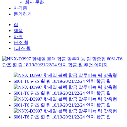
회사 문화
자격증
문의하기
집
제품
바퀴
단조 휠
1피스 휠