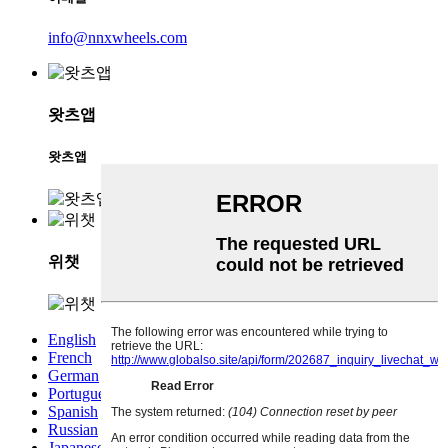
info@nnxwheels.com
왓츠앱
왓츠앱
위챗
English
French
German
Portuguese
Spanish
Russian
Japanese